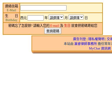
連絡信箱
E-Mail
生 日
西元
年
月
日
Birthday
密碼忘了怎麼辦? 請輸入您的
E-mail
及
生日
就會把密碼寄給您
廣告刊登
|
隱私權聲明
|
交
本站由
瀛睿律師事務所
擔任常年法
MyChat 資訊網