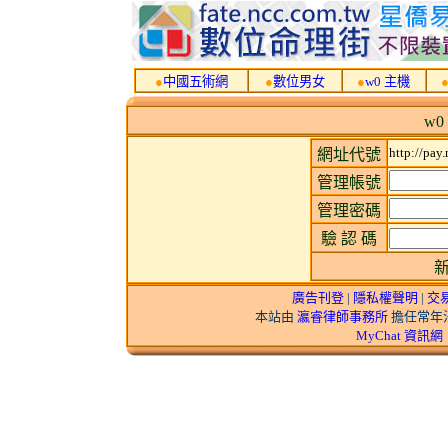
●
中國五術網
●
數位男女
●
w0 主機
w0
http://pay
網址代號
管理帳號
管理密碼
驗 認 碼
廣告刊登
|
隱私權聲明
|
交
本站由
瀛睿律師事務所
擔任常年法
MyChat 資訊網