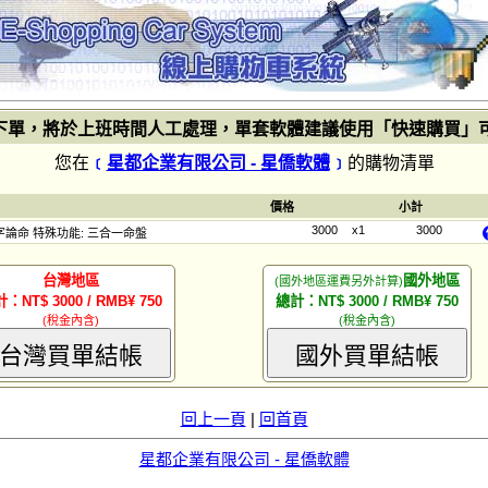
下單，將於上班時間人工處理，單套軟體建議使用「快速購買」
您在
﹝
星都企業有限公司 - 星僑軟體
﹞
的購物清單
價格
小計
3000
x1
3000
 八字論命 特殊功能: 三合一命盤
台灣地區
國外地區
(國外地區運費另外計算)
：NT$ 3000 / RMB¥ 750
總計：NT$ 3000 / RMB¥ 750
(稅金內含)
(稅金內含)
台灣買單結帳
國外買單結帳
回上一頁
|
回首頁
星都企業有限公司 - 星僑軟體