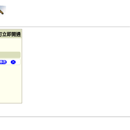
可立即開通
修改
╳