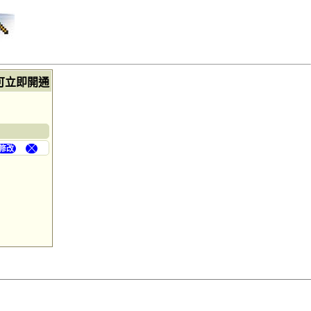
可立即開通
修改
╳