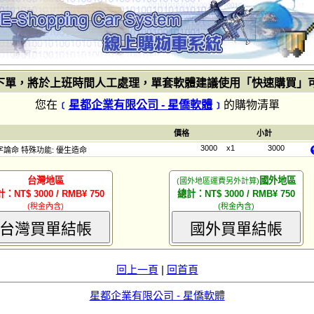
下單，將於上班時間人工處理，單套軟體建議使用「快速購買」
您在
﹝
星都企業有限公司 - 星僑軟體
﹞
的購物清單
價格
小計
3000
x1
3000
 八字論命 特殊功能: 優生造命
台灣地區
國外地區
(國外地區運費另外計算)
：NT$ 3000 / RMB¥ 750
總計：NT$ 3000 / RMB¥ 750
(稅金內含)
(稅金內含)
台灣買單結帳
國外買單結帳
回上一頁
|
回首頁
星都企業有限公司 - 星僑軟體