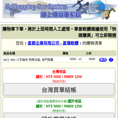
購物車下單，將於上班時間人工處理，單套軟體建議使用「快
速購買」可立即開通
您在
﹝
星都企業有限公司 - 星僑軟體
﹞
的購物清單
商品名稱
價格
小計
5000
x1
5000
NCC-901 八字論命 特殊功能: 奇門易數
修改
╳
台灣地區
總計：NT$ 5000 / RMB¥ 1250
(稅金內含)
台灣買單結帳
國外地區
(國外地區運費另外計算)
總計：NT$ 5000 / RMB¥ 1250
(稅金內含)