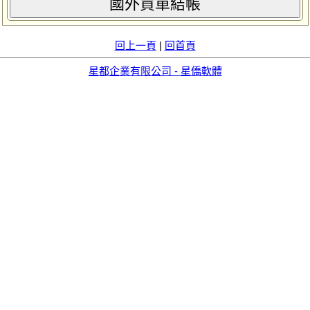
國外買單結帳
回上一頁
|
回首頁
星都企業有限公司 - 星僑軟體
aid=