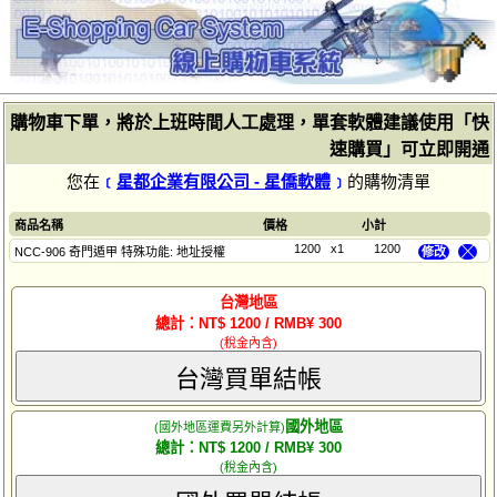
購物車下單，將於上班時間人工處理，單套軟體建議使用「快
速購買」可立即開通
您在
﹝
星都企業有限公司 - 星僑軟體
﹞
的購物清單
商品名稱
價格
小計
1200
x1
1200
NCC-906 奇門遁甲 特殊功能: 地址授權
修改
╳
台灣地區
總計：NT$ 1200 / RMB¥ 300
(稅金內含)
台灣買單結帳
國外地區
(國外地區運費另外計算)
總計：NT$ 1200 / RMB¥ 300
(稅金內含)