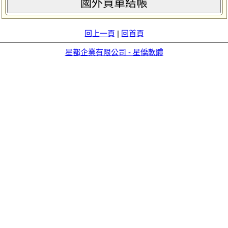
國外買單結帳
回上一頁
|
回首頁
星都企業有限公司 - 星僑軟體
aid=