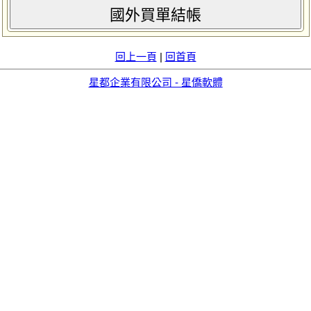
國外買單結帳
回上一頁
|
回首頁
星都企業有限公司 - 星僑軟體
aid=