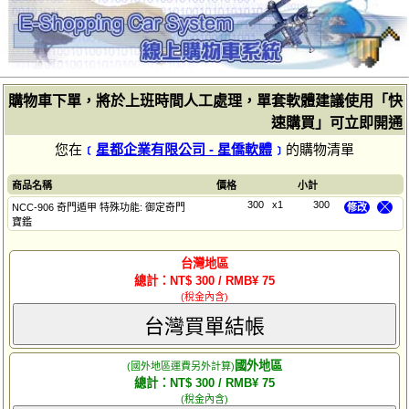
購物車下單，將於上班時間人工處理，單套軟體建議使用「快
速購買」可立即開通
您在
﹝
星都企業有限公司 - 星僑軟體
﹞
的購物清單
商品名稱
價格
小計
300
x1
300
NCC-906 奇門遁甲 特殊功能: 御定奇門
修改
╳
寶鑑
台灣地區
總計：NT$ 300 / RMB¥ 75
(稅金內含)
台灣買單結帳
國外地區
(國外地區運費另外計算)
總計：NT$ 300 / RMB¥ 75
(稅金內含)