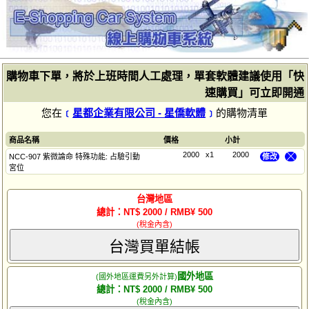
購物車下單，將於上班時間人工處理，單套軟體建議使用「快
速購買」可立即開通
您在
﹝
星都企業有限公司 - 星僑軟體
﹞
的購物清單
商品名稱
價格
小計
2000
x1
2000
NCC-907 紫微論命 特殊功能: 占驗引動
修改
╳
宮位
台灣地區
總計：NT$ 2000 / RMB¥ 500
(稅金內含)
台灣買單結帳
國外地區
(國外地區運費另外計算)
總計：NT$ 2000 / RMB¥ 500
(稅金內含)