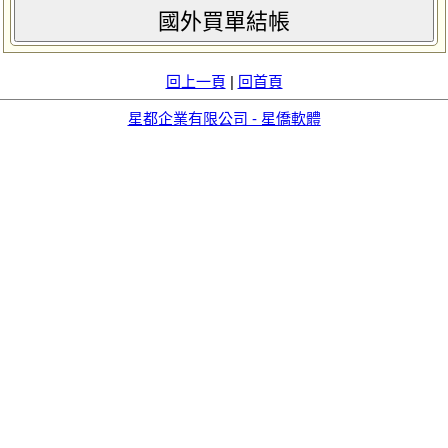
國外買單結帳
回上一頁
|
回首頁
星都企業有限公司 - 星僑軟體
aid=