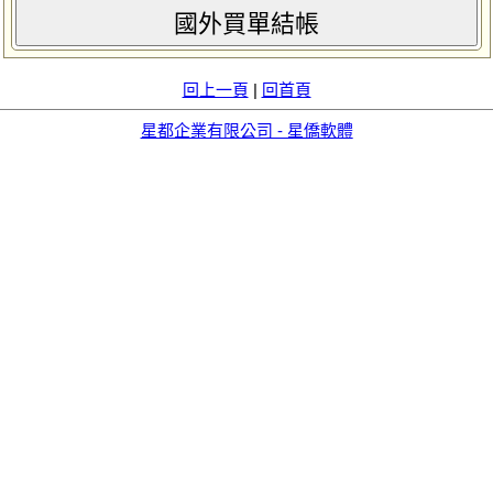
國外買單結帳
回上一頁
|
回首頁
星都企業有限公司 - 星僑軟體
aid=