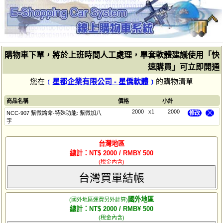
購物車下單，將於上班時間人工處理，單套軟體建議使用「快
速購買」可立即開通
您在
﹝
星都企業有限公司 - 星僑軟體
﹞
的購物清單
商品名稱
價格
小計
2000
x1
2000
NCC-907 紫微論命-特殊功能: 紫微加八
修改
╳
字
台灣地區
總計：NT$ 2000 / RMB¥ 500
(稅金內含)
台灣買單結帳
國外地區
(國外地區運費另外計算)
總計：NT$ 2000 / RMB¥ 500
(稅金內含)