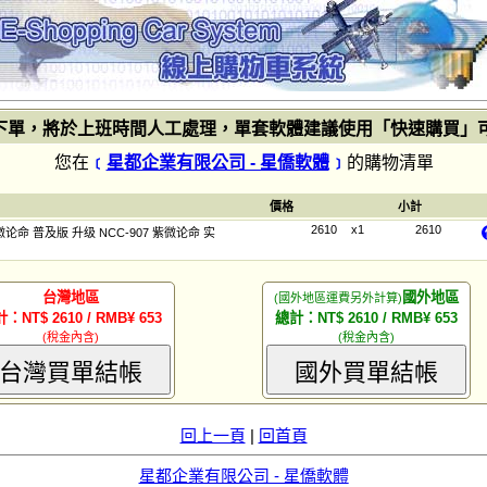
下單，將於上班時間人工處理，單套軟體建議使用「快速購買」
您在
﹝
星都企業有限公司 - 星僑軟體
﹞
的購物清單
價格
小計
2610
x1
2610
紫微论命 普及版 升级 NCC-907 紫微论命 实
台灣地區
國外地區
(國外地區運費另外計算)
：NT$ 2610 / RMB¥ 653
總計：NT$ 2610 / RMB¥ 653
(稅金內含)
(稅金內含)
台灣買單結帳
國外買單結帳
回上一頁
|
回首頁
星都企業有限公司 - 星僑軟體