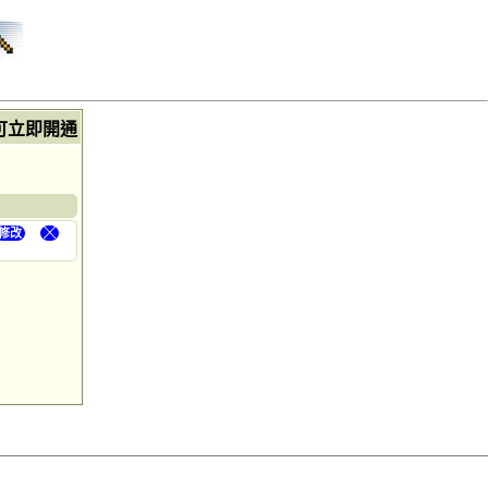
可立即開通
修改
╳