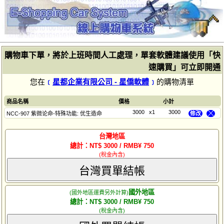
購物車下單，將於上班時間人工處理，單套軟體建議使用「快
速購買」可立即開通
您在
﹝
星都企業有限公司 - 星僑軟體
﹞
的購物清單
商品名稱
價格
小計
3000
x1
3000
NCC-907 紫微论命-特殊功能: 优生造命
修改
╳
台灣地區
總計：NT$ 3000 / RMB¥ 750
(稅金內含)
台灣買單結帳
國外地區
(國外地區運費另外計算)
總計：NT$ 3000 / RMB¥ 750
(稅金內含)