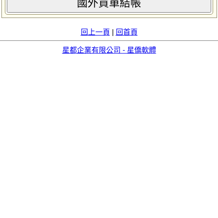
國外買單結帳
回上一頁
|
回首頁
星都企業有限公司 - 星僑軟體
aid=