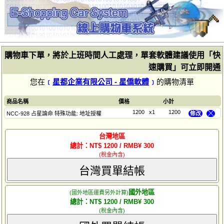
購物車下單，將於上班時間人工處理，單套軟體建議使用「快
速購買」可立即開通
您在
﹝
星都企業有限公司 - 星僑軟體
﹞
的購物清單
商品名稱
價格
小計
1200
x1
1200
NCC-928 占星論命 特殊功能: 地址授權
修改
╳
台灣地區
總計：NT$ 1200 / RMB¥ 300
(稅金內含)
台灣買單結帳
國外地區
(國外地區運費另外計算)
總計：NT$ 1200 / RMB¥ 300
(稅金內含)