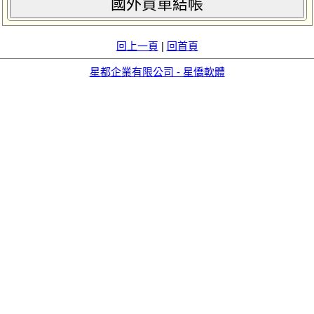
國外買單結帳
回上一頁
|
回首頁
星都企業有限公司 - 星僑軟體
aid=