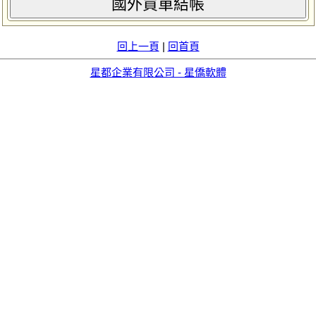
國外買單結帳
回上一頁
|
回首頁
星都企業有限公司 - 星僑軟體
aid=