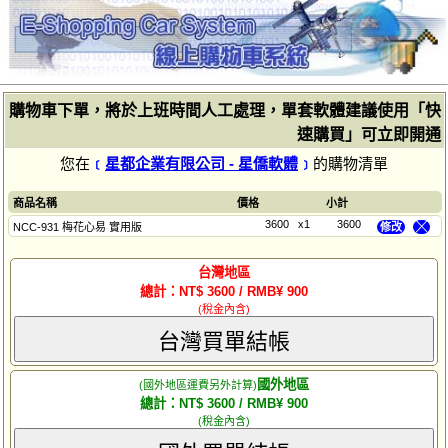
購物車下單，將於上班時間人工處理，單套軟體建議使用「快
速購買」可立即開通
您在
﹝
星都企業有限公司 - 星僑軟體
﹞
的購物清單
商品名稱
價格
小計
3600
x1
3600
NCC-931 梅花心易 實用版
修改
╳
台灣地區
總計：NT$ 3600 / RMB¥ 900
(稅金內含)
台灣買單結帳
國外地區
(國外地區運費另外計算)
總計：NT$ 3600 / RMB¥ 900
(稅金內含)