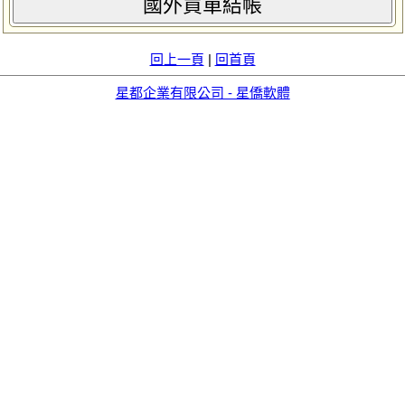
國外買單結帳
回上一頁
|
回首頁
星都企業有限公司 - 星僑軟體
aid=