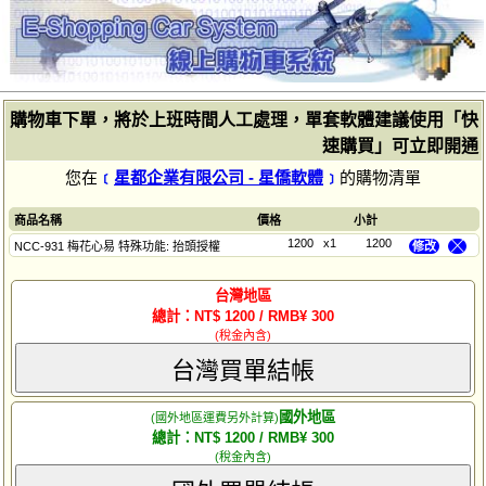
購物車下單，將於上班時間人工處理，單套軟體建議使用「快
速購買」可立即開通
您在
﹝
星都企業有限公司 - 星僑軟體
﹞
的購物清單
商品名稱
價格
小計
1200
x1
1200
NCC-931 梅花心易 特殊功能: 抬頭授權
修改
╳
台灣地區
總計：NT$ 1200 / RMB¥ 300
(稅金內含)
台灣買單結帳
國外地區
(國外地區運費另外計算)
總計：NT$ 1200 / RMB¥ 300
(稅金內含)