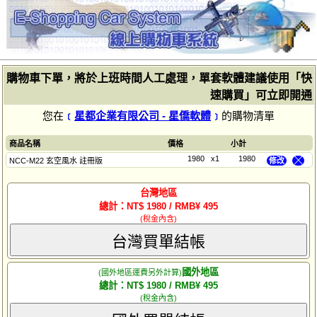
購物車下單，將於上班時間人工處理，單套軟體建議使用「快
速購買」可立即開通
您在
﹝
星都企業有限公司 - 星僑軟體
﹞
的購物清單
商品名稱
價格
小計
1980
x1
1980
NCC-M22 玄空風水 註冊版
修改
╳
台灣地區
總計：NT$ 1980 / RMB¥ 495
(稅金內含)
台灣買單結帳
國外地區
(國外地區運費另外計算)
總計：NT$ 1980 / RMB¥ 495
(稅金內含)