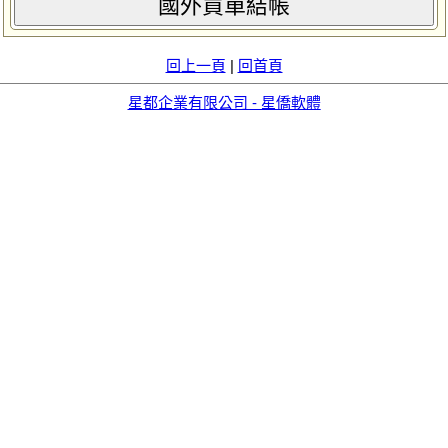
國外買單結帳
回上一頁
|
回首頁
星都企業有限公司 - 星僑軟體
aid=