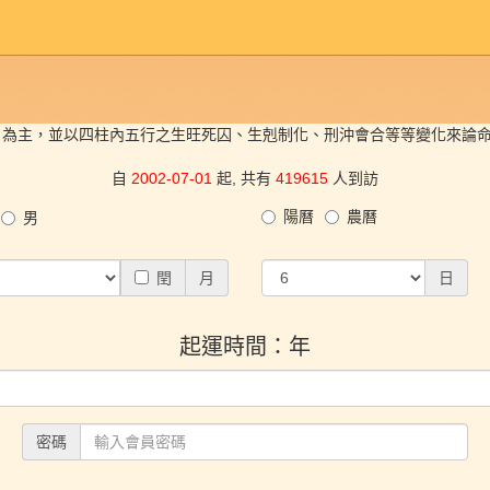
）為主，並以四柱內五行之生旺死囚、生剋制化、刑沖會合等等變化來論
自
2002-07-01
起, 共有
419615
人到訪
陽曆
農曆
男
閏
月
日
起運時間：年
密碼