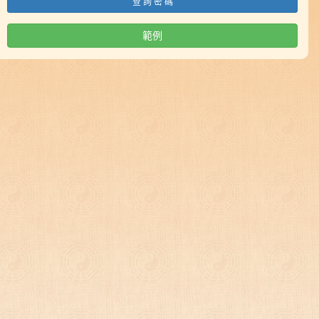
查 詢 密 碼
範例