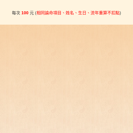
每次
100
元 (
相同論命項目、姓名、生日、流年重算不扣點
)