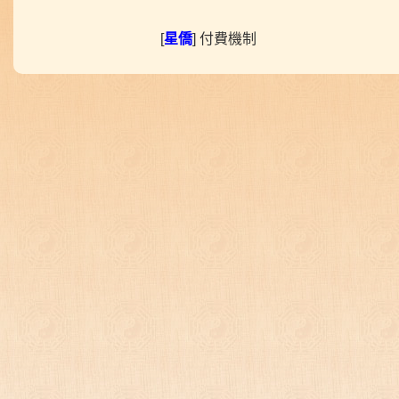
[
星僑
] 付費機制