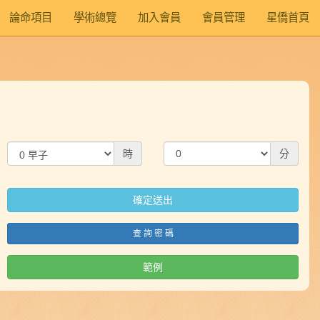
論命項目
學術總覽
加入會員
會員管理
星僑首頁
時
分
查 詢 密 碼
範例