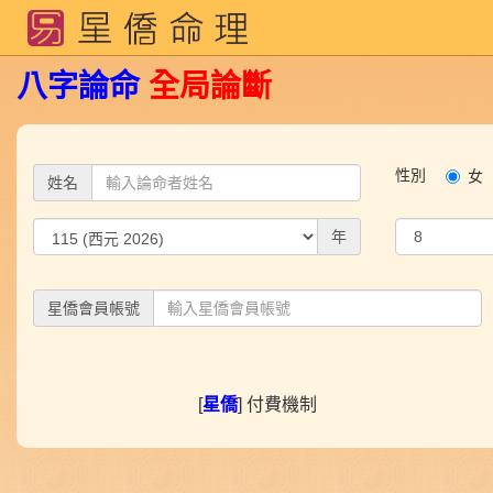
八字論命
全局
論斷
性別
女
姓名
年
星僑會員帳號
[
星僑
] 付費機制