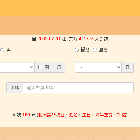
自
2002-07-01
起, 共有
491573
人到訪
陽曆
農曆
男
閏
月
日
密碼
每次
150
元 (
相同論命項目、姓名、生日、流年重算不扣點
)