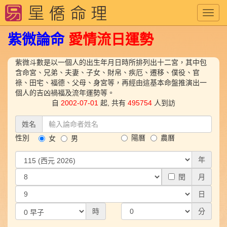
Toggl
navig
紫微論命
愛情
流日運勢
紫微斗數是以一個人的出生年月日時所排列出十二宮，其中包
含命宮、兄弟、夫妻、子女、財帛、疾厄、遷移、僕役、官
祿、田宅、福德、父母、身宮等，再經由這基本命盤推演出一
個人的吉凶禍福及流年運勢等。
自
2002-07-01
起, 共有
495754
人到訪
姓名
性別
陽曆
農曆
女
男
年
閏
月
日
時
分