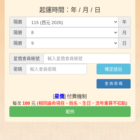
起運時間：年 / 月 / 日
陽曆
年
陽曆
月
陽曆
日
星僑會員帳號
密碼
查 詢 密 碼
[
星僑
] 付費機制
每次
100
元 (
相同論命項目、姓名、生日、流年重算不扣點
)
範例