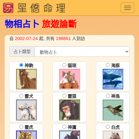
Toggl
navig
物相占卜
旅遊論斷
自
2002-07-24
起, 共有
198861
人到訪
占卜類型
神駒
貓咪
海豚
靈犬
靈猿
神鳥
靈虎
神鷹
白虎