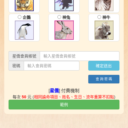
企鵝
神兔
神牛
星僑會員帳號
密碼
查 詢 密 碼
[
星僑
] 付費機制
每次
50
元 (
相同論命項目、姓名、生日、流年重算不扣點
)
範例