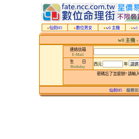
●
仙劍H5
●
數位男女
●
w0 主機
●
w1
w0 主機 
連絡信箱
E-Mail
生 日
西元
年
Birthday
密碼忘了怎麼辦? 請輸
仙劍H5
服務信