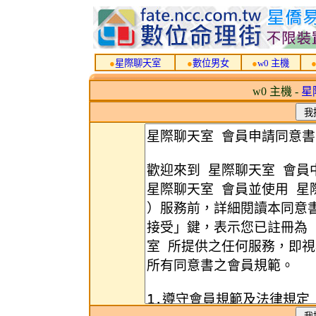
●
星際聊天室
●
數位男女
●
w0 主機
w0 主機 -
星