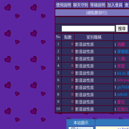
使用說明
聊天守則
等級說明
加入會員
會
[總點數排行]
No
點數
室別職稱
1
0
影音談性房
1
泡麵
2
0
影音談性房
1
草根廚
3
0
影音談性房
1
ㄟ嘿~
4
0
影音談性房
1
呆萱
5
0
影音談性房
1
KLif
6
0
1
hihiyo
影音談性房
7
0
1
gh703
影音談性房
8
0
1
atfield
影音談性房
9
0
影音談性房
1
菱兒
10
0
影音談性房
1
紅姐ㄦ
本站圖示
<a href