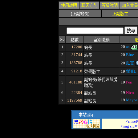
使用說明
聊天守則
等級說明
加入會員
[正副站長]
正副版主
No
點數
室別職稱
20
aa
1
17200
站長
2
31744
20
Blue
站長
3
188788
20
紅雲
站長
4
91218
19
傑克L
榮譽版主
副站長(兼代理藍房
5
461188
19
Peri
職務)
6
22384
19
Nico
副站長
19
Mayb
7
1197569
副站長
本站圖示
<a href
<img src=