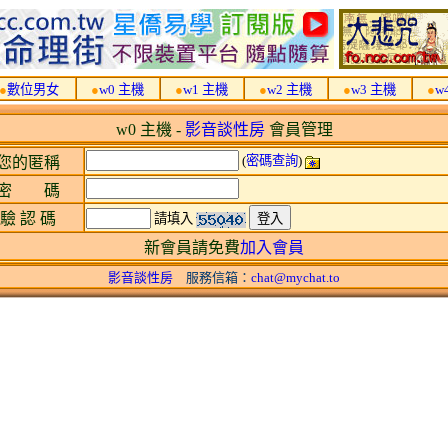
●
數位男女
●
w0 主機
●
w1 主機
●
w2 主機
●
w3 主機
●
w
w0 主機 -
影音談性房
會員管理
(
密碼查詢
)
您的匿稱
密 碼
驗 認 碼
請填入
新會員請免費
加入會員
影音談性房
服務信箱：
chat@mychat.to