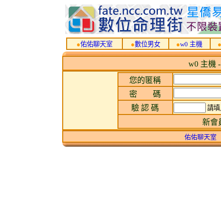
●
佑佑聊天室
●
數位男女
●
w0 主機
w0 主機 
您的匿稱
密 碼
驗 認 碼
請填
新會
佑佑聊天室