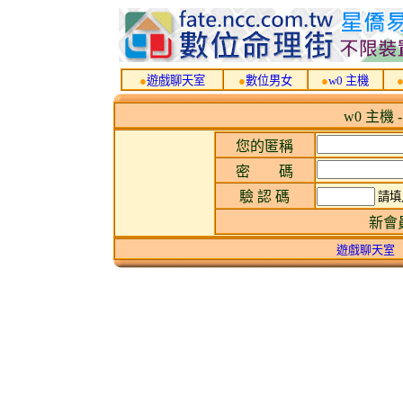
●
遊戲聊天室
●
數位男女
●
w0 主機
w0 主機 
您的匿稱
密 碼
驗 認 碼
請填
新會
遊戲聊天室