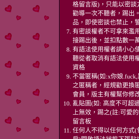
格留言版)，只能以密
勸導一次不聽者，踢出
品，即使密談也禁止，
有密談權者不可拿來濫
接踢出後，並扣點數一
有語法使用權者請小心
聽從者取消有語法使用
資格
不當匿稱(如:x你娘.fu
之匿稱者，經規勸更換
會員，版主有權幫你修
亂貼圖(如: 高度不可超
上無效，踢之(註:可愛
留言板
任何人不得以任何方式(