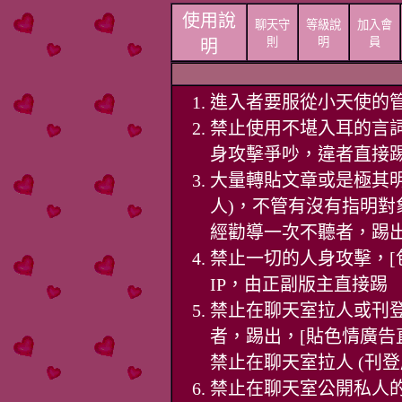
使用說
聊天守
等級說
加入會
則
明
員
明
進入者要服從
小天使
的
禁止使用不堪入耳的言
身攻擊爭吵，違者直接
大量轉貼文章或是極其明
人)，不管有沒有指明對
經勸導一次不聽者，踢
禁止一切的人身攻擊，[
IP，由正副版主直接踢
禁止在聊天室拉人或刊
者，踢出，[貼色情廣告
禁止在聊天室拉人 (刊登
禁止在聊天室公開私人的