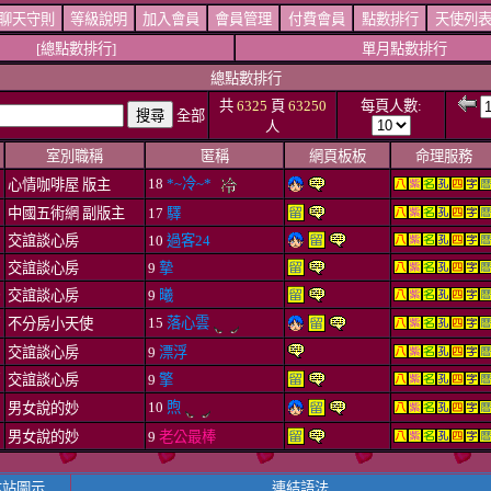
聊天守則
等級說明
加入會員
會員管理
付費會員
點數排行
天使列
[總點數排行]
單月點數排行
總點數排行
共
6325
頁
63250
每頁人數:
全部
人
室別職稱
匿稱
網頁板板
命理服務
9
18
*~冷~*
心情咖啡屋 版主
3
中國五術網 副版主
17
驛
0
交誼談心房
10
過客24
2
交誼談心房
9
摯
6
交誼談心房
9
曦
7
15
落心雲
不分房小天使
9
交誼談心房
9
漂浮
7
交誼談心房
9
擎
5
10
煦
男女說的妙
0
男女說的妙
9
老公最棒
本站圖示
連結語法