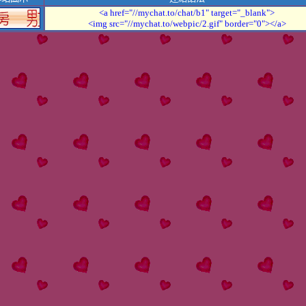
<a href="//mychat.to/chat/b1" target="_blank">
<img src="//mychat.to/webpic/2.gif" border="0"></a>