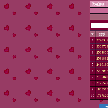
使用說明
No
點數
1
374038
2
330972
3
259486
4
253183
5
241913
6
220708
7
213504
8
212557
9
186531
10
171782