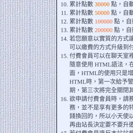
累計點數
30000
點，自
累計點數
50000
點，自
累計點數
100000
點，自
累計點數
200000
點，自
若您願意以實質的方式
可以繳費的方式升級到
付費會員可以在聊天室裡
隨意使用 HTML語法，
面，HTML的使用只是
HTML時，第一次給予
期，第三次將完全關閉其
欲申請付費會員時，請
務，並不是享有更多的
錢換回的，所以小天使
再由站長決定要不要升