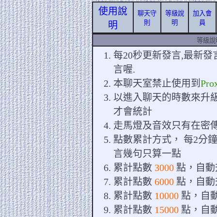
使用說
聊天守
等級說
加入會
則
明
員
明
等級說
每20秒更新發言,最新發
言喔.
本聊天室禁止使用到
Pro
以進入聊天的時數來升
才會統計
走馬燈及音效只有在密
點數累計方式， 每2分鐘
言幾句只算一點
累計點數
3000
點，自動
累計點數
6000
點，自動
累計點數
10000
點，自
累計點數
15000
點，自