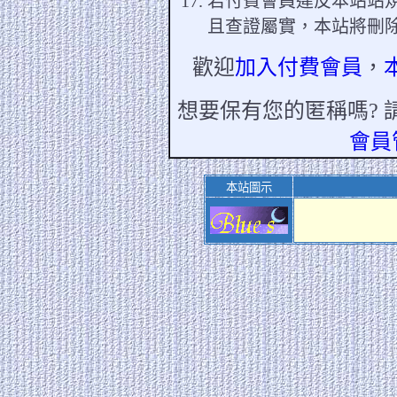
若付費會員違反本站站
且查證屬實，本站將刪
歡迎
加入付費會員
，
想要保有您的匿稱嗎? 
會員
本站圖示