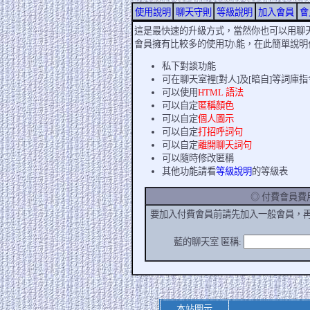
使用說明
聊天守則
等級說明
加入會員
會
這是最快速的升級方式，當然你也可以用聊
會員擁有比較多的使用功\能，在此簡單說明
私下對談功能
可在聊天室裡[對人]及[暗自]等詞庫指
可以使用
HTML 語法
可以自定
匿稱顏色
可以自定
個人圖示
可以自定
打招呼詞句
可以自定
離開聊天詞句
可以隨時修改匿稱
其他功能請看
等級說明
的等級表
◎ 付費會員
要加入付費會員前請先加入一般會員，
藍的聊天室 匿稱:
本站圖示