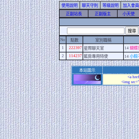
使用說明
聊天守則
等級說明
加入會員
正副站長
正副版主
小天使
No
點數
室別職稱
1
222397
14
蝴蝶
星際聊天室
2
114237
藍房專用特使
14
小粽
本站圖示
<a hre
<img src=